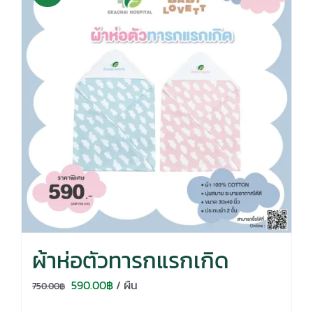
ผ้าห่อตัวทารกแรกเกิด
Original
Current
590.00
฿
/ ผืน
750.00
฿
price
price