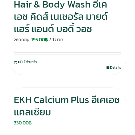
Hair & Body Wash อีเค
เอช คิดส์ เนเชอรัล มายด์
แฮร์ แอนด์ บอดี้ วอช
Original
Current
195.00
฿
/ 1 ขวด
280.00
฿
price
price
was:
is:
หยิบใส่ตะกร้า
280.00฿.
195.00฿.
Details
EKH Calcium Plus อีเคเอช
แคลเซียม
330.00
฿