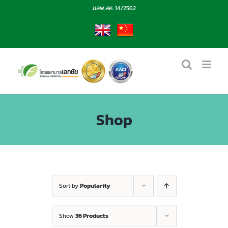
Skip
ฆสพ.สค. 14/2562
to
content
EN
CN
Shop
Sort by
Popularity
Show
36 Products