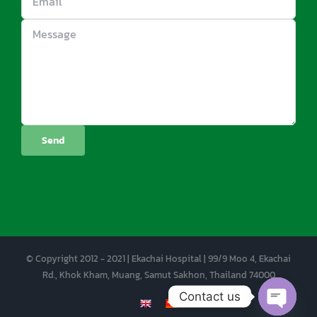
© Copyright 2012 - 2021 | Ekachai Hospital | 99/9 Moo 4, Ekachai
Rd., Khok Kham, Muang, Samut Sakhon, Thailand 74000
Contact us
EN
CN