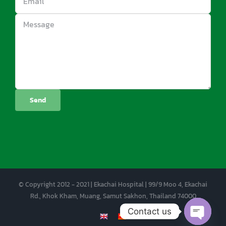
© Copyright 2012 - 2021 | Ekachai Hospital | 99/9 Moo 4, Ekachai
Rd., Khok Kham, Muang, Samut Sakhon, Thailand 74000
Contact us
EN
CN