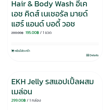
Hair & Body Wash อีเค
เอช คิดส์ เนเชอรัล มายด์
แฮร์ แอนด์ บอดี้ วอช
Original
Current
195.00
฿
/ 1 ขวด
280.00
฿
price
price
was:
is:
หยิบใส่ตะกร้า
280.00฿.
195.00฿.
Details
EKH Jelly รสแอปเปิ้ลผสม
เมล่อน
299.00
฿
/ 1 กล่อง