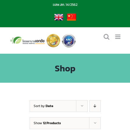
Skip
ฆสพ.สค. 14/2562
to
content
EN
CN
Shop
Sort by
Date
Show
12 Products