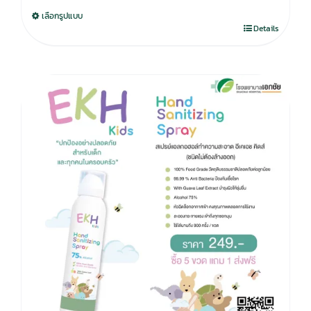
was:
is:
เลือกรูปแบบ
750.00฿.
590.00฿.
Details