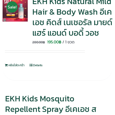
EKH Kids Natural Mild
Sale!
Hair & Body Wash อีเค
เอช คิดส์ เนเชอรัล มายด์
แฮร์ แอนด์ บอดี้ วอช
Original
Current
195.00
฿
/ 1 ขวด
280.00
฿
price
price
was:
is:
280.00฿.
195.00฿.
หยิบใส่ตะกร้า
Details
EKH Kids Mosquito
Repellent Spray อีเคเอช ส