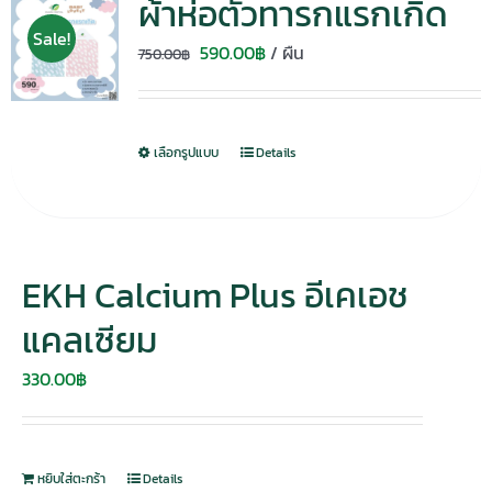
ผ้าห่อตัวทารกแรกเกิด
Sale!
Original
Current
590.00
฿
/ ผืน
750.00
฿
price
price
was:
is:
750.00฿.
590.00฿.
เลือกรูปแบบ
Details
EKH Calcium Plus อีเคเอช
แคลเซียม
330.00
฿
หยิบใส่ตะกร้า
Details