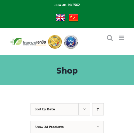
Skip
ฆสพ.สค. 14/2562
to
content
EN
CN
Shop
Sort by
Date
Show
24 Products