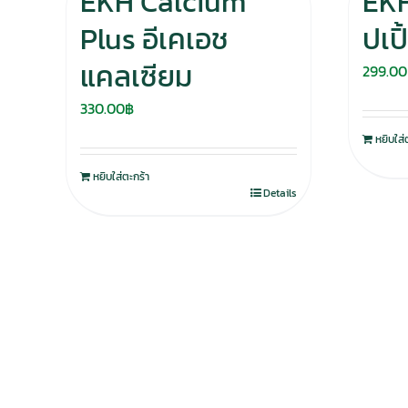
EKH Calcium
EKH
Plus อีเคเอช
ปเป
แคลเซียม
299.00
330.00
฿
หยิบใส่
หยิบใส่ตะกร้า
Details