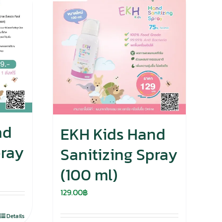
nd
EKH Kids Hand
pray
Sanitizing Spray
(100 ml)
129.00
฿
Details