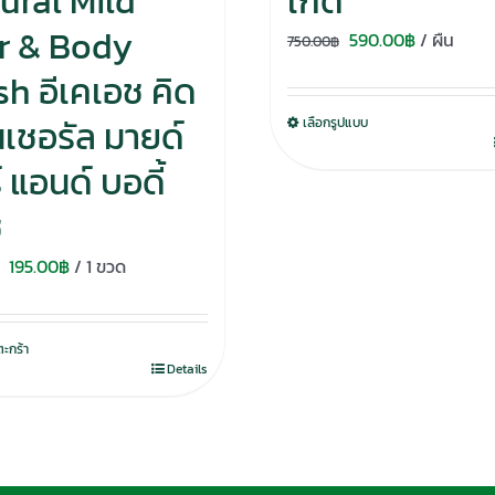
ural Mild
เกิด
r & Body
Original
Current
590.00
฿
/ ผืน
750.00
฿
price
price
h อีเคเอช คิด
was:
is:
เนเชอรัล มายด์
เลือกรูปแบบ
750.00฿.
590.00฿.
 แอนด์ บอดี้
ช
Original
Current
195.00
฿
/ 1 ขวด
price
price
was:
is:
ตะกร้า
280.00฿.
195.00฿.
Details