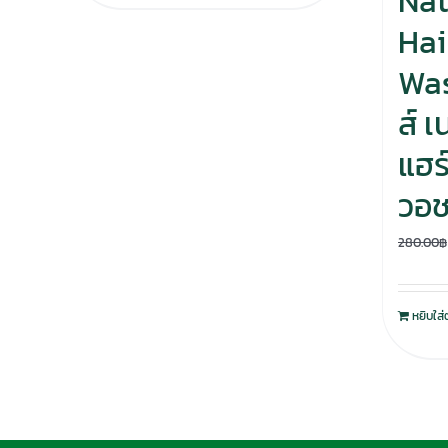
Nat
Hai
Was
ส์ 
แฮร์
วอ
280.00
฿
หยิบใส่