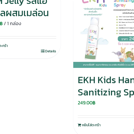
 Jelly รสแอ
ิ้ลผสมเมล่อน
฿
/ 1 กล่อง
ตะกร้า
Details
EKH Kids Ha
Sanitizing S
249.00
฿
หยิบใส่ตะกร้า