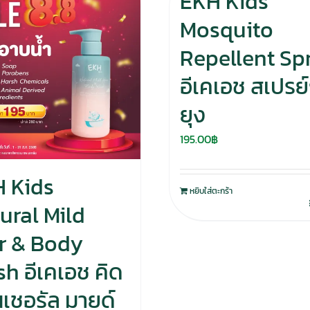
EKH Kids
Mosquito
Repellent Sp
อีเคเอช สเปรย์
ยุง
195.00
฿
 Kids
หยิบใส่ตะกร้า
ural Mild
r & Body
h อีเคเอช คิด
เนเชอรัล มายด์