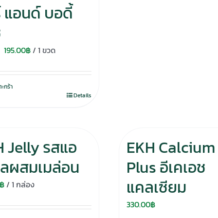
 แอนด์ บอดี้
ช
Original
Current
195.00
฿
/ 1 ขวด
price
price
was:
is:
ตะกร้า
280.00฿.
195.00฿.
Details
 Jelly รสแอ
EKH Calcium
ิ้ลผสมเมล่อน
Plus อีเคเอช
แคลเซียม
฿
/ 1 กล่อง
330.00
฿