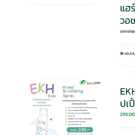
แฮร์
วอ
280.00
฿
หยิบใส่
EKH
ปเป
299.00