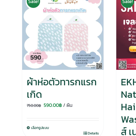
Sale!
Sale!
ผ้าห่อตัวทารกแรก
EKH
เกิด
Nat
Hai
Original
Current
590.00
฿
/ ผืน
750.00
฿
price
price
Was
was:
is:
ส์ 
เลือกรูปแบบ
750.00฿.
590.00฿.
Details