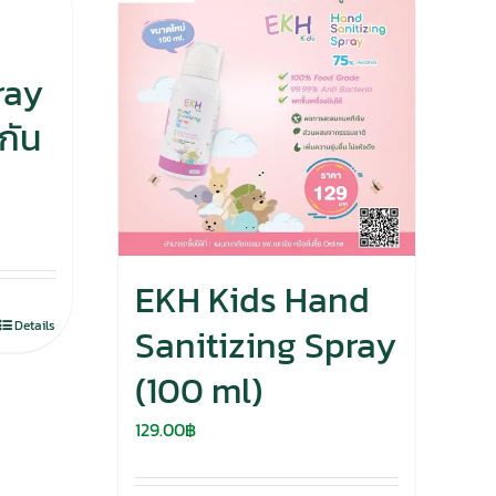
ray
กัน
EKH Kids Hand
Details
Sanitizing Spray
(100 ml)
129.00
฿