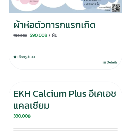
ผ้าห่อตัวทารกแรกเกิด
Original
Current
590.00
฿
/ ผืน
750.00
฿
price
price
was:
is:
เลือกรูปแบบ
750.00฿.
590.00฿.
Details
EKH Calcium Plus อีเคเอช
แคลเซียม
330.00
฿