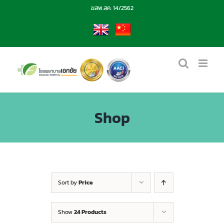
Skip
ฆสพ.สค. 14/2562
to
content
EN
CN
Shop
Sort by
Price
Show
24 Products