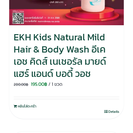
EKH Kids Natural Mild
Hair & Body Wash อีเค
เอช คิดส์ เนเชอรัล มายด์
แฮร์ แอนด์ บอดี้ วอช
Original
Current
195.00
฿
/ 1 ขวด
280.00
฿
price
price
was:
is:
หยิบใส่ตะกร้า
280.00฿.
195.00฿.
Details