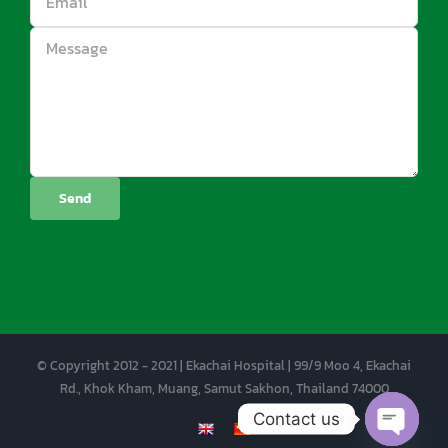
© Copyright 2012 - 2021 | Ekachai Hospital | 99/9 Moo 4, Ekachai
Rd., Khok Kham, Muang, Samut Sakhon, Thailand 74000
Contact us
EN
CN