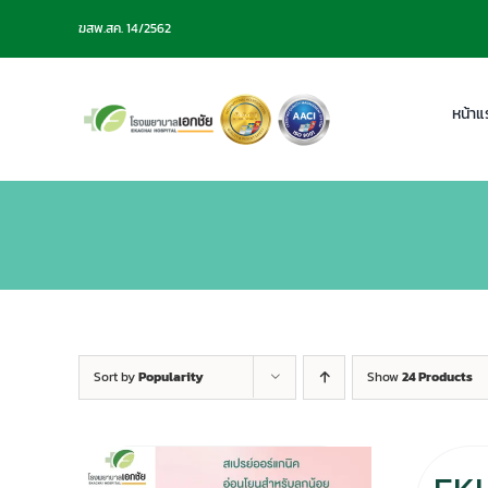
Skip
ฆสพ.สค. 14/2562
to
content
หน้าแ
Sort by
Popularity
Show
24 Products