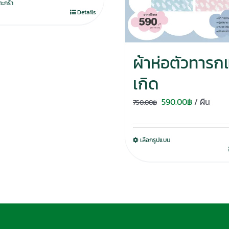
ตะกร้า
Details
ผ้าห่อตัวทารก
เกิด
Original
Current
590.00
฿
/ ผืน
750.00
฿
price
price
was:
is:
เลือกรูปแบบ
750.00฿.
590.00฿.