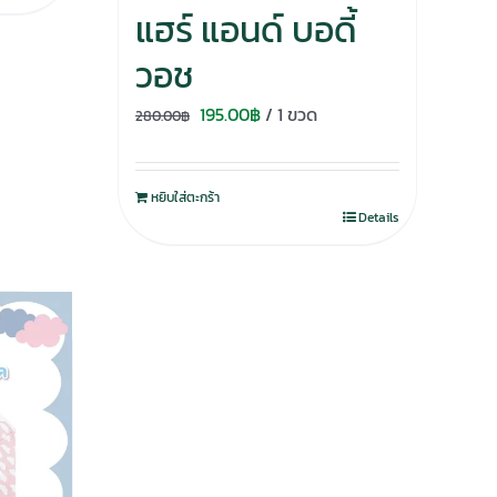
แฮร์ แอนด์ บอดี้
วอช
Original
Current
195.00
฿
/ 1 ขวด
280.00
฿
price
price
was:
is:
หยิบใส่ตะกร้า
280.00฿.
195.00฿.
Details