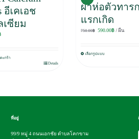
ผ้าห่อตัวทาร
s อีเคเอช
แรกเกิด
ลเซียม
Original
Current
590.00
฿
/ ผืน
750.00
฿
฿
price
price
was:
is:
เลือกรูปแบบ
750.00฿.
590.00฿.
่ตะกร้า
Details
ที่อยู่
99/9 หมู่ 4 ถนนเอกชัย ตำบลโคกขาม