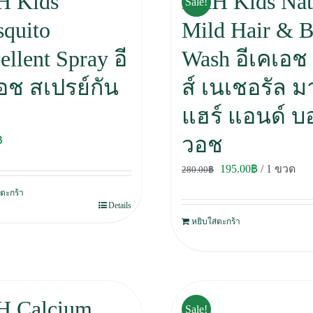
H Kids
EKH Kids Nat
Sale!
quito
Mild Hair & 
ellent Spray อี
Wash อีเคเอช 
อช สเปรย์กัน
ส์ เนเชอรัล ม
แฮร์ แอนด์ บอ
วอช
฿
Original
Current
195.00
฿
/ 1 ขวด
280.00
฿
price
price
่ตะกร้า
Details
was:
is:
หยิบใส่ตะกร้า
280.00฿.
195.00฿.
 Calcium
Sale!