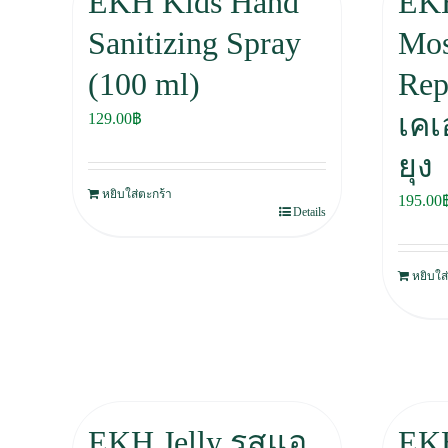
EKH Kids Hand
EK
Sanitizing Spray
Mos
(100 ml)
Rep
เคเ
129.00
฿
ยุง
หยิบใส่ตะกร้า
195.00
Details
หยิบใส
EKH Jelly รสแอ
EKH