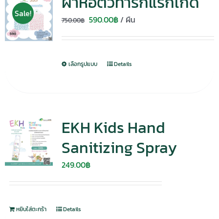
ผ้าห่อตัวทารกแรกเกิด
Sale!
Original
Current
590.00
฿
/ ผืน
750.00
฿
price
price
was:
is:
750.00฿.
590.00฿.
เลือกรูปแบบ
Details
EKH Kids Hand
Sanitizing Spray
249.00
฿
หยิบใส่ตะกร้า
Details