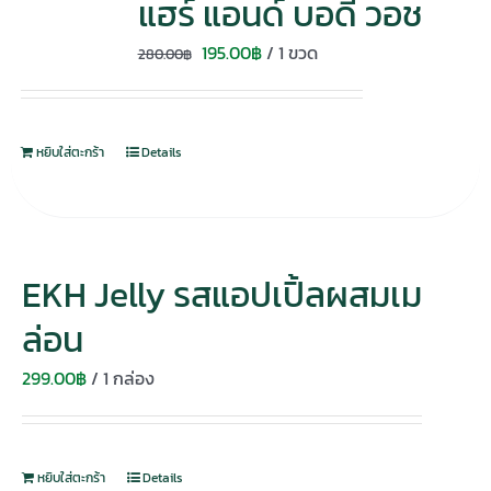
แฮร์ แอนด์ บอดี้ วอช
Original
Current
195.00
฿
/ 1 ขวด
280.00
฿
price
price
was:
is:
280.00฿.
195.00฿.
หยิบใส่ตะกร้า
Details
EKH Jelly รสแอปเปิ้ลผสมเม
ล่อน
299.00
฿
/ 1 กล่อง
หยิบใส่ตะกร้า
Details