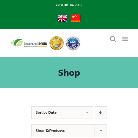
Skip
ฆสพ.สค. 14/2562
to
content
EN
CN
Shop
Sort by
Date
Show
12 Products