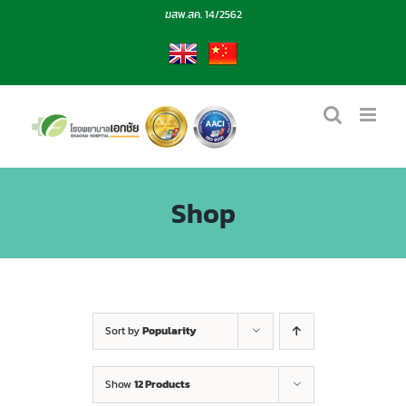
Skip
ฆสพ.สค. 14/2562
to
content
EN
CN
Shop
Sort by
Popularity
Show
12 Products