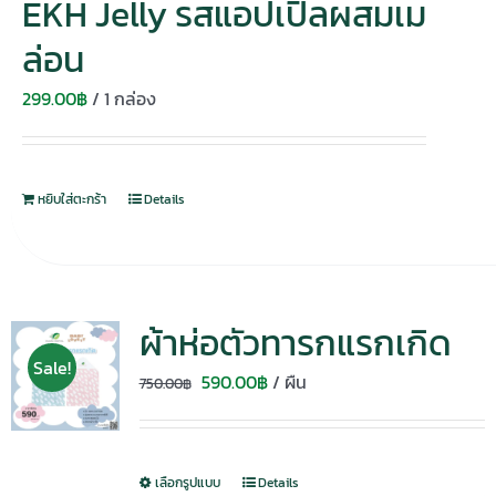
EKH Jelly รสแอปเปิ้ลผสมเม
ล่อน
299.00
฿
/ 1 กล่อง
หยิบใส่ตะกร้า
Details
ผ้าห่อตัวทารกแรกเกิด
Sale!
Original
Current
590.00
฿
/ ผืน
750.00
฿
price
price
was:
is:
750.00฿.
590.00฿.
เลือกรูปแบบ
Details