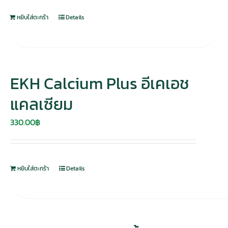
280.00฿.
195.00฿.
หยิบใส่ตะกร้า
Details
EKH Calcium Plus อีเคเอช
แคลเซียม
330.00
฿
หยิบใส่ตะกร้า
Details