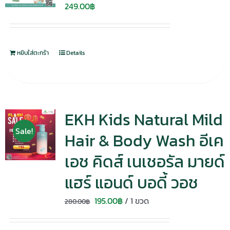
249.00
฿
หยิบใส่ตะกร้า
Details
EKH Kids Natural Mild
Sale!
Hair & Body Wash อีเค
เอช คิดส์ เนเชอรัล มายด์
แฮร์ แอนด์ บอดี้ วอช
Original
Current
195.00
฿
/ 1 ขวด
280.00
฿
price
price
was:
is: