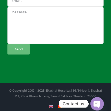
© Copyright 2012 - 2021 | Ekachai Hospital | 99/9 Moo 4, Ekachai
Rd., Khok Kham, Muang, Samut Sakhon, Thailand 74000
Contact us
EN
CN