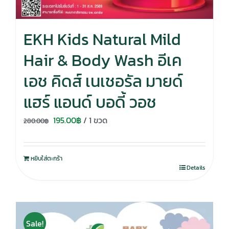
EKH Kids Natural Mild
Hair & Body Wash อีเค
เอช คิดส์ เนเชอรัล มายด์
แฮร์ แอนด์ บอดี้ วอช
Original
Current
195.00
฿
/ 1 ขวด
280.00
฿
price
price
was:
is:
หยิบใส่ตะกร้า
280.00฿.
195.00฿.
Details
Sale!