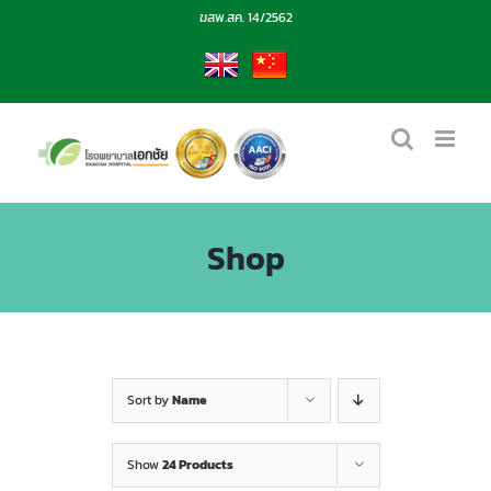
Skip
ฆสพ.สค. 14/2562
to
content
EN
CN
Shop
Sort by
Name
Show
24 Products