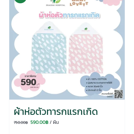
ผ้าห่อตัวทารกแรกเกิด
Original
Current
590.00
฿
/ ผืน
750.00
฿
price
price