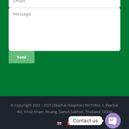
© Copyright 2012 - 2021 | Ekachai Hospital | 99/9 Moo 4, Ekachai
Rd., Khok Kham, Muang, Samut Sakhon, Thailand 74000
Contact us
EN
CN