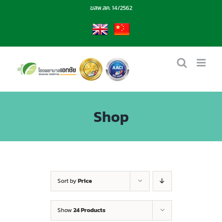
Skip
ฆสพ.สค. 14/2562
to
content
EN
CN
Shop
Sort by
Price
Show
24 Products