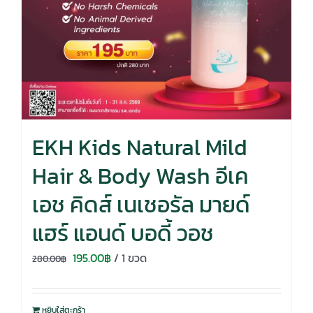
EKH Kids Natural Mild
Hair & Body Wash อีเค
เอช คิดส์ เนเชอรัล มายด์
แฮร์ แอนด์ บอดี้ วอช
Original
Current
195.00
฿
/ 1 ขวด
280.00
฿
price
price
was:
is:
หยิบใส่ตะกร้า