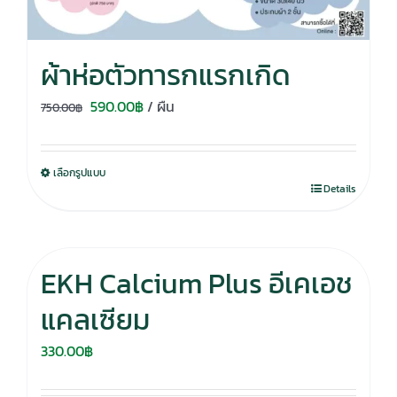
ผ้าห่อตัวทารกแรกเกิด
Original
Current
590.00
฿
/ ผืน
750.00
฿
price
price
was:
is:
เลือกรูปแบบ
750.00฿.
590.00฿.
Details
EKH Calcium Plus อีเคเอช
แคลเซียม
330.00
฿