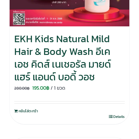
EKH Kids Natural Mild
Hair & Body Wash อีเค
เอช คิดส์ เนเชอรัล มายด์
แฮร์ แอนด์ บอดี้ วอช
Original
Current
195.00
฿
/ 1 ขวด
280.00
฿
price
price
was:
is:
หยิบใส่ตะกร้า
280.00฿.
195.00฿.
Details