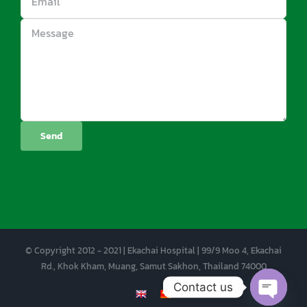
© Copyright 2012 - 2021 | Ekachai Hospital | 99/9 Moo 4, Ekachai
Rd., Khok Kham, Muang, Samut Sakhon, Thailand 74000
Contact us
EN
CN