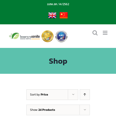
Skip
ฆสพ.สค. 14/2562
to
content
EN
CN
Shop
Sort by
Price
Show
24 Products