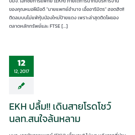
บมจ. เอกชัยการแพทย์ (EKH) ภายใต้การนำทีมบริหารงาน
ของคุณหมอฝีมือดี "นายแพทย์อำนาจ เอื้ออารีมิตร" ฮอตฮิต!!
ติดลมบนไม่แพ้หุ้นน้องใหม่ป้ายแดง เพราะล่าสุดติดโผของ
ตลาดหลักทรัพย์และ FTSE [...]
12
12, 2017
EKH ปลื้ม!! เดินสายโรดโชว์
นลท.สนใจล้นหลาม