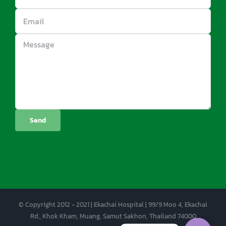
© Copyright 2012 - 2021 | Ekachai Hospital | 99/9 Moo 4, Ekachai
Rd., Khok Kham, Muang, Samut Sakhon, Thailand 74000